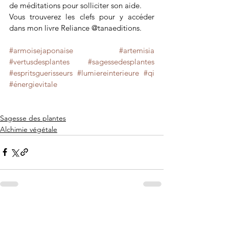
de méditations pour solliciter son aide.
Vous trouverez les clefs pour y accéder 
dans mon livre Reliance @tanaeditions.
#armoisejaponaise
#artemisia
#vertusdesplantes
#sagessedesplantes
#espritsguerisseurs
#lumiereinterieure
#qi
#énergievitale
Sagesse des plantes
Alchimie végétale
Voir tout
Posts récents