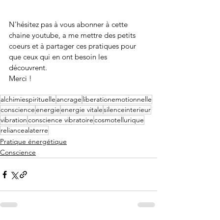
N'hésitez pas à vous abonner à cette 
chaine youtube, a me mettre des petits 
coeurs et à partager ces pratiques pour 
que ceux qui en ont besoin les 
découvrent. 
Merci !
alchimiespirituelle
ancrage
liberationemotionnelle
conscience
energie
energie vitale
silenceinterieur
vibration
conscience vibratoire
cosmotellurique
reliancealaterre
Pratique énergétique
Conscience