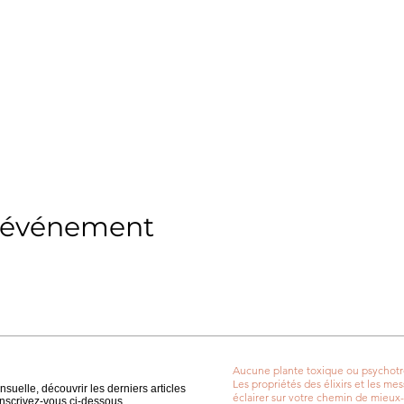
t événement
Aucune plante toxique ou psychotrope
Les propriétés des élixirs et les m
suelle, découvrir les derniers articles
éclairer sur votre chemin de mieux-
 inscrivez-vous ci-dessous.