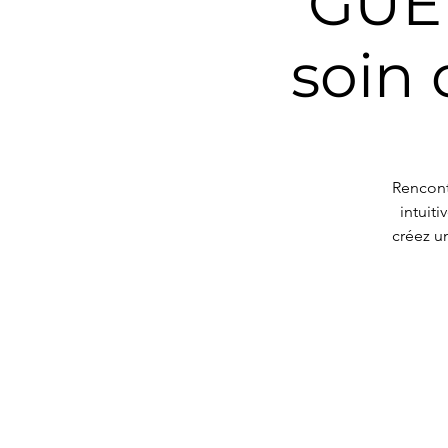
GUER
soin 
Rencont
intuit
créez un