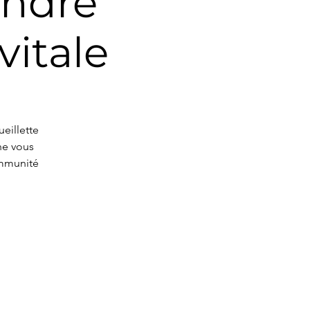
endre
vitale
eillette
he vous
immunité