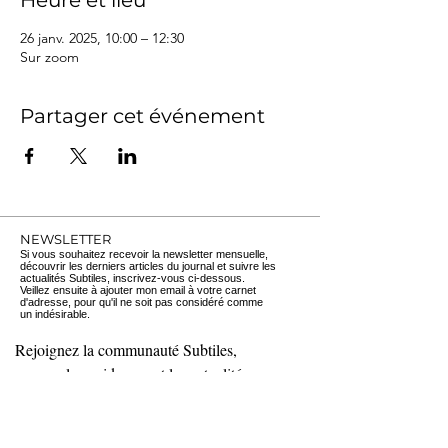
Heure et lieu
26 janv. 2025, 10:00 – 12:30
Sur zoom
Partager cet événement
NEWSLETTER
Si vous souhaitez recevoir la newsletter mensuelle,
découvrir les derniers articles du journal et suivre les
actualités Subtiles, inscrivez-vous ci-dessous.
Veillez ensuite à ajouter mon email à votre carnet
d'adresse, pour qu'il ne soit pas considéré comme
un
indésirable.
Rejoignez la communauté Subtiles, 
recevez les guidances et les actualités.
E-mail
*