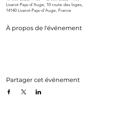
Livarot-Pays-d'Auge, 10 route des loges,
14140 Livarot-Pays-d'Auge, France
À propos de l'événement
Partager cet événement
NEWSLETTER
Si vous souhaitez recevoir la newsletter mensuelle,
découvrir les derniers articles du journal et suivre les
actualités Subtiles, inscrivez-vous ci-dessous.
Veillez ensuite à ajouter mon email à votre carnet