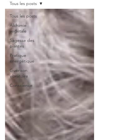
Tous les posts
Tous les posts
Alchimie
végétale
Sagesse des
plantes
Pratique
énergétique
Guérison
vibratoire
Conscience