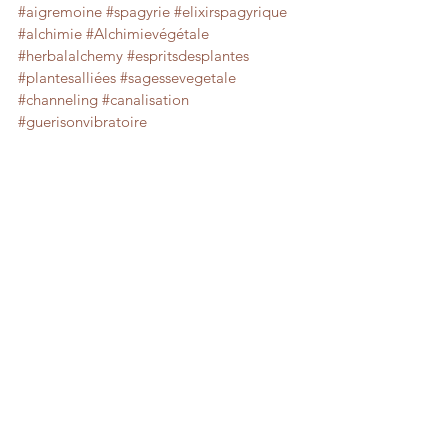
#aigremoine
#spagyrie
#elixirspagyrique
#alchimie
#Alchimievégétale
#herbalalchemy
#espritsdesplantes
#plantesalliées
#sagessevegetale
#channeling
#canalisation
#guerisonvibratoire
Elixirspagyrique
Alchimie
esprits des plantes
vertusenergetiques
aigremoine
agrimony
paix interieure
vertus des plantes
Sagesse des plantes
Alchimie végétale
Voir tout
Posts récents