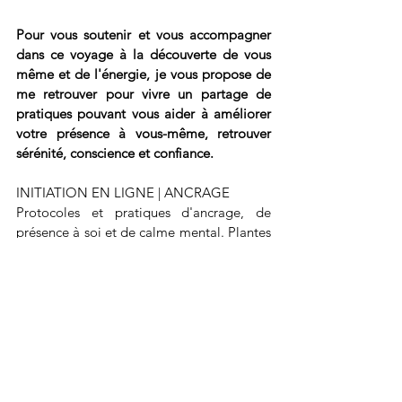
Pour vous soutenir et vous accompagner 
dans ce voyage à la découverte de vous 
même et de l'énergie, je vous propose de 
me retrouver pour vivre un partage de 
pratiques pouvant vous aider à améliorer 
votre présence à vous-même, retrouver 
sérénité, conscience et confiance.
INITIATION EN LIGNE | ANCRAGE
Protocoles et pratiques d'ancrage, de 
présence à soi et de calme mental. Plantes 
alliées.
Cet enseignement-soin s'adresse à toute 
personne souhaitant retrouver la paix, 
l'élan et la confiance, avancer sur son 
chemin, qu'elle soit débutante ou plus 
éveillée aux pratiques énergétiques, 
alchimiques et chamaniques. Elle sera 