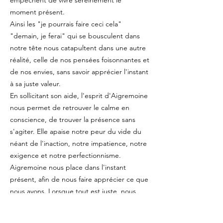
empêchent de vivre sereinement le
moment présent.
Ainsi les "je pourrais faire ceci cela"
"demain, je ferai" qui se bousculent dans
notre tête nous catapultent dans une autre
réalité, celle de nos pensées foisonnantes et
de nos envies, sans savoir apprécier l'instant
à sa juste valeur.
En sollicitant son aide, l'esprit d'Aigremoine
nous permet de retrouver le calme en
conscience, de trouver la présence sans
s'agiter. Elle apaise notre peur du vide du
néant de l'inaction, notre impatience, notre
exigence et notre perfectionnisme.
Aigremoine nous place dans l'instant
présent, afin de nous faire apprécier ce que
nous avons. Lorsque tout est juste, nous
cessons d'attendre mieux du lendemain ou
de regretter nos choix du passé.