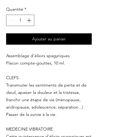
Quantité
*
Ajouter au panier
Assemblage d'élixirs spagyriques
Flacon compte-gouttes, 10 ml.
CLEFS
Transmuter les sentiments de perte et de
deuil, apaiser la douleur et la tristesse,
franchir une étape de vie (ménopause,
andropause, adolescence, séparation...)
Passer de la survie à la vie.
MEDECINE VIBRATOIRE
Cette quintessence d'élixirs spagyriques est